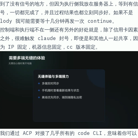
到了没有信号的地方，但因为执行侧我放在服务器上，等到有信
号，一切都完成了，并且过程结果也都立刻同步好。如果不是
lody 我可能需要等十几分钟再发一次 continue。
控制端和执行端不在一侧还有另外的好处就是，除了信用卡因素
之外，很难触发 claude 封号，即使是和其他人一起共享，因
为 IP 固定，机器信息固定，cc 版本固定。
我们通过 ACP 对接了几乎所有的 code CLI，意味着你可以