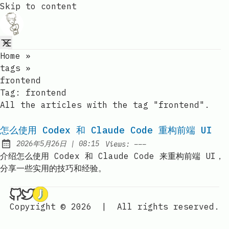
Skip to content
Home
»
tags
»
frontend
Tag:
frontend
All the articles with the tag "frontend".
怎么使用 Codex 和 Claude Code 重构前端 UI
at
2026年5月26日
|
08:15
Views:
–––
Published:
介绍怎么使用 Codex 和 Claude Code 来重构前端 UI，
分享一些实用的技巧和经验。
leon7hao on Github
leon7hao on Twitter
leon7hao on Jike
Copyright © 2026
|
All rights reserved.